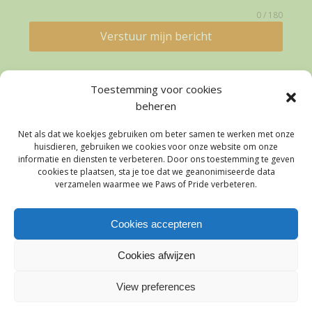
0 / 180
Verstuur mijn bericht
Toestemming voor cookies
beheren
Net als dat we koekjes gebruiken om beter samen te werken met onze
huisdieren, gebruiken we cookies voor onze website om onze
Gesponsord door
informatie en diensten te verbeteren. Door ons toestemming te geven
cookies te plaatsen, sta je toe dat we geanonimiseerde data
verzamelen waarmee we Paws of Pride verbeteren.
Cookies accepteren
Cookies afwijzen
© 2026 Paws of Pride |
algemene voorwaarden
|
privacyverklaring
| KVK-nummer: 88244717 | IBAN:
View preferences
NL34 RBRB 8837 0506 58